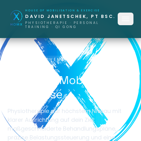
HOUSE OF MOBILISATION & EXERCISE
DAVID JANETSCHEK, PT BSC.
Men
PHYSIOTHERAPIE · PERSONAL
TRAINING · QI GONG
MINDFUL MOVEMENT
House of Mobilisation
& Exercise
Physiotherapie auf höchstem Niveau mit
klarer Ausrichtung auf dein Ziel:
maßgeschneiderte Behandlungspläne,
präzise Belastungssteuerung und eine